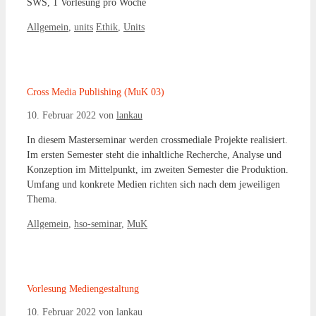
SWS, 1 Vorlesung pro Woche
Kategorien
Schlagwörter
Allgemein
,
units
Ethik
,
Units
Cross Media Publishing (MuK 03)
10. Februar 2022
von
lankau
In diesem Masterseminar werden crossmediale Projekte realisiert.
Im ersten Semester steht die inhaltliche Recherche, Analyse und
Konzeption im Mittelpunkt, im zweiten Semester die Produktion.
Umfang und konkrete Medien richten sich nach dem jeweiligen
Thema.
Kategorien
Allgemein
,
hso-seminar
,
MuK
Vorlesung Mediengestaltung
10. Februar 2022
von
lankau