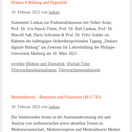
Diskurs # Bildung und Digitalität
10. Februar 2022
von
lankau
Statements Lankau zur Podiumsdiskussion mit Volker Arntz,
Prof. Dr. Uta Hauck-Thum, Prof. Dr. Ralf Lankau, Prof. Dr.
Marcell Saß, Dario Schramm & Prof. Dr. Felix Stalder im
Rahmen der halbtägigen fächerübergreifenden Tagung „Diskurs
digitale Bildung“ am Zentrum für Lehrerbildung der Philipps-
Universität Marburg am 10. März 2021.
Kategorien
Schlagwörter
projekte
Bildung und Digitalität
,
Digitali-Täter
,
Überwachungskapitalismus
,
Überwachungspädagogik
Medientheorie – Basistexte und Positionen (M+I 745)
10. Februar 2022
von
lankau
Die Studierenden lernen in der Auseinandersetzung mit und
Analyse von zeithistorischen sowie aktuellen Texten zu
Medienwissenschaft, Medienrezeption und Medientheorie Medien