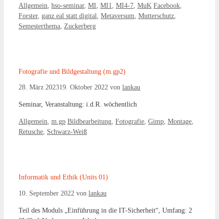
Kategorien
Schlagwörter
Allgemein
,
hso-seminar
,
MI
,
MI1
,
MI4-7
,
MuK
Facebook
,
Forster
,
ganz eal statt digital
,
Metaversum
,
Mutterschutz
,
Semesterthema
,
Zuckerberg
Fotografie und Bildgestaltung (m.gp2)
28. März 2023
19. Oktober 2022
von
lankau
Seminar, Veranstaltung: i.d.R. wöchentlich
Kategorien
Schlagwörter
Allgemein
,
m.gp
Bildbearbeitung
,
Fotografie
,
Gimp
,
Montage
,
Retusche
,
Schwarz-Weiß
Informatik und Ethik (Units 01)
10. September 2022
von
lankau
Teil des Moduls „Einführung in die IT-Sicherheit“, Umfang: 2