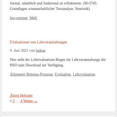
formal, inhaltlich und funktional zu reflektieren. (M+I745:
Grundlagen wissenschaftlicher Textanalyse; Semiotik)
Kategorien
hso-seminar
,
MuK
Evaluationen von Lehrveranstaltungen
9. Juni 2021
von
lankau
Hier steht der Lehrevaluations-Bogen für Lehrveranstaltunge der
HSO zum Download zur Verfügung.
Kategorien
Schlagwörter
Allgemein
Bologna-Prozessn
,
Evaluation
,
Lehrevaluation
Ältere Beiträge
Seite
Seite
Seite
1
2
…
4
Weiter
→