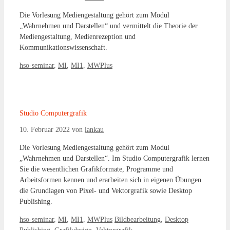
Die Vorlesung Mediengestaltung gehört zum Modul
„Wahrnehmen und Darstellen“ und vermittelt die Theorie der
Mediengestaltung, Medienrezeption und
Kommunikationswissenschaft.
Kategorien
hso-seminar
,
MI
,
MI1
,
MWPlus
Studio Computergrafik
10. Februar 2022
von
lankau
Die Vorlesung Mediengestaltung gehört zum Modul
„Wahrnehmen und Darstellen“. Im Studio Computergrafik lernen
Sie die wesentlichen Grafikformate, Programme und
Arbeitsformen kennen und erarbeiten sich in eigenen Übungen
die Grundlagen von Pixel- und Vektorgrafik sowie Desktop
Publishing.
Kategorien
Schlagwörter
hso-seminar
,
MI
,
MI1
,
MWPlus
Bildbearbeitung
,
Desktop