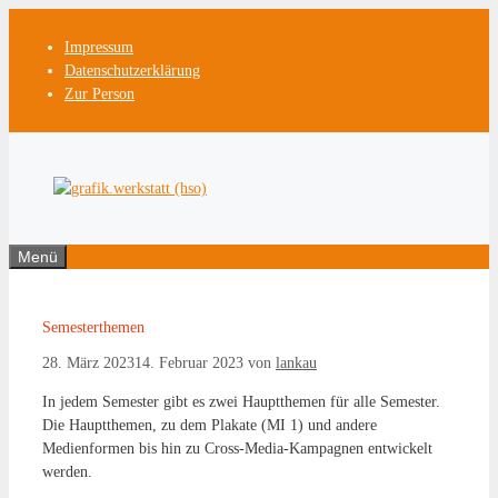
Zum
Inhalt
Impressum
springen
Datenschutzerklärung
Zur Person
Menü
Semesterthemen
28. März 2023
14. Februar 2023
von
lankau
In jedem Semester gibt es zwei Hauptthemen für alle Semester.
Die Hauptthemen, zu dem Plakate (MI 1) und andere
Medienformen bis hin zu Cross-Media-Kampagnen entwickelt
werden.