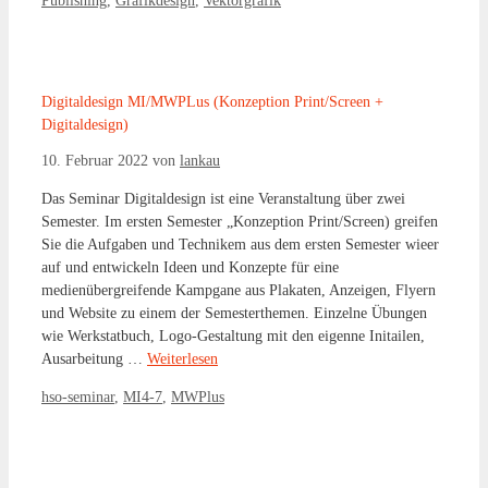
Publishing
,
Grafikdesign
,
Vektorgrafik
Digitaldesign MI/MWPLus (Konzeption Print/Screen +
Digitaldesign)
10. Februar 2022
von
lankau
Das Seminar Digitaldesign ist eine Veranstaltung über zwei
Semester. Im ersten Semester „Konzeption Print/Screen) greifen
Sie die Aufgaben und Technikem aus dem ersten Semester wieer
auf und entwickeln Ideen und Konzepte für eine
medienübergreifende Kampgane aus Plakaten, Anzeigen, Flyern
und Website zu einem der Semesterthemen. Einzelne Übungen
wie Werkstatbuch, Logo-Gestaltung mit den eigenne Initailen,
Ausarbeitung …
Weiterlesen
Kategorien
hso-seminar
,
MI4-7
,
MWPlus