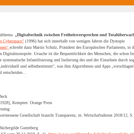
eralthema
„Digitaltechnik zwischen Freiheitsversprechen und Totalüberwac
es Cyberspace“
(1996) hat sich innerhalb von wenigen Jahren die Dystopie
ssen“
schreibt dazu Martin Schulz, Präsident des Europäischen Parlaments, in 
gen Digitalmonopole. Ursache ist die Bequemlichkeit des Menschen, die schon 
e systematische Infantilisierung und Isolierung des und der Einzelnen durch so
ht „individuell und selbstbestimmt“, was ihm Algorithmen und Apps „vorschlage
nd entscheiden…
Beck
[1928], Kempten: Orange Press
essing
vermessene Gesellschaft braucht Transparenz, in: Wirtschaftsdienst 2018/12, S
Büchergilde Gutenberg