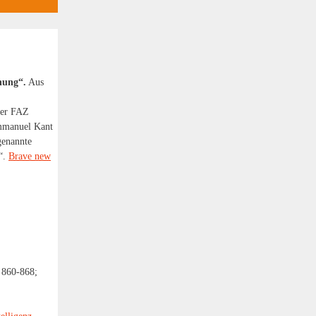
hung“.
Aus
der FAZ
Immanuel Kant
genannte
n“.
Brave new
. 860-868;