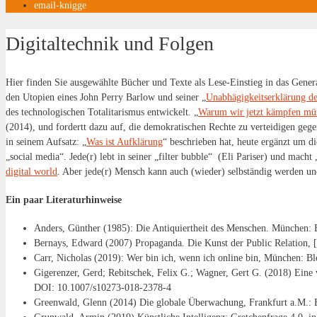
email-knigge
Digitaltechnik und Folgen
Hier finden Sie ausgewählte Bücher und Texte als Lese-Einstieg in das Gen
den Utopien eines John Perry Barlow und seiner „
Unabhägigkeitserklärung d
des technologischen Totalitarismus entwickelt. „
Warum wir jetzt kämpfen mü
(2014), und fordertt dazu auf, die demokratischen Rechte zu verteidigen ge
in seinem Aufsatz: „
Was ist Aufklärung
“ beschrieben hat, heute ergänzt um di
„social media“. Jede(r) lebt in seiner „filter bubble“ (Eli Pariser) und mac
digital world
. Aber jede(r) Mensch kann auch (wieder) selbständig werden u
Ein paar Literaturhinweise
Anders, Günther (1985): Die Antiquiertheit des Menschen. München: 
Bernays, Edward (2007) Propaganda. Die Kunst der Public Relation, 
Carr, Nicholas (2019): Wer bin ich, wenn ich online bin, München: Bl
Gigerenzer, Gerd; Rebitschek, Felix G.; Wagner, Gert G. (2018) Eine 
DOI: 10.1007/s10273-018-2378-4
Greenwald, Glenn (2014) Die globale Überwachung, Frankfurt a.M.: 