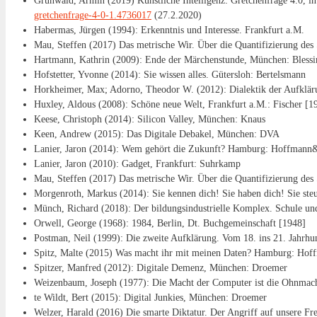
Grunwald, Armin (2019) Künstliche Intelligenz: Gretchenfrage 4.0, 
gretchenfrage-4-0-1.4736017
(27.2.2020)
Habermas, Jürgen (1994): Erkenntnis und Interesse. Frankfurt a.M.
Mau, Steffen (2017) Das metrische Wir. Über die Quantifizierung des 
Hartmann, Kathrin (2009): Ende der Märchenstunde, München: Blessi
Hofstetter, Yvonne (2014): Sie wissen alles. Gütersloh: Bertelsmann
Horkheimer, Max; Adorno, Theodor W. (2012): Dialektik der Aufklärun
Huxley, Aldous (2008): Schöne neue Welt, Frankfurt a.M.: Fischer [1
Keese, Christoph (2014): Silicon Valley, München: Knaus
Keen, Andrew (2015): Das Digitale Debakel, München: DVA
Lanier, Jaron (2014): Wem gehört die Zukunft? Hamburg: Hoffman
Lanier, Jaron (2010): Gadget, Frankfurt: Suhrkamp
Mau, Steffen (2017) Das metrische Wir. Über die Quantifizierung des 
Morgenroth, Markus (2014): Sie kennen dich! Sie haben dich! Sie st
Münch, Richard (2018): Der bildungsindustrielle Komplex. Schule un
Orwell, George (1968): 1984, Berlin, Dt. Buchgemeinschaft [1948]
Postman, Neil (1999): Die zweite Aufklärung. Vom 18. ins 21. Jahrhun
Spitz, Malte (2015) Was macht ihr mit meinen Daten? Hamburg: Ho
Spitzer, Manfred (2012): Digitale Demenz, München: Droemer
Weizenbaum, Joseph (1977): Die Macht der Computer ist die Ohnmacht
te Wildt, Bert (2015): Digital Junkies, München: Droemer
Welzer, Harald (2016) Die smarte Diktatur. Der Angriff auf unsere Frei