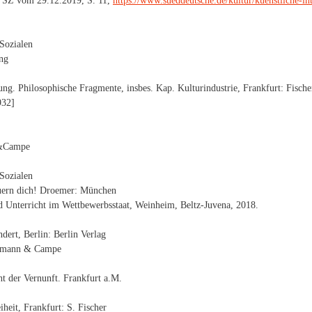
in SZ vom 29.12.2019, S. 11,
https://www.sueddeutsche.de/kultur/kuenstliche-int
Sozialen
ng
g. Philosophische Fragmente, insbes. Kap. Kulturindustrie, Frankfurt: Fische
932]
n&Campe
Sozialen
euern dich! Droemer: München
d Unterricht im Wettbewerbsstaat, Weinheim, Beltz-Juvena, 2018.
dert, Berlin: Berlin Verlag
ffmann & Campe
 der Vernunft. Frankfurt a.M.
heit, Frankfurt: S. Fischer