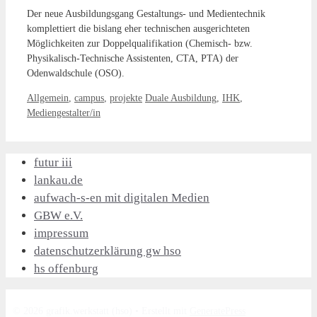
Der neue Ausbildungsgang Gestaltungs- und Medientechnik
komplettiert die bislang eher technischen ausgerichteten
Möglichkeiten zur Doppelqualifikation (Chemisch- bzw.
Physikalisch-Technische Assistenten, CTA, PTA) der
Odenwaldschule (OSO).
Kategorien
Schlagwörter
Allgemein
,
campus
,
projekte
Duale Ausbildung
,
IHK
,
Mediengestalter/in
futur iii
lankau.de
aufwach-s-en mit digitalen Medien
GBW e.V.
impressum
datenschutzerklärung gw hso
hs offenburg
© 2026 grafik.werkstatt (hso)
• Erstellt mit
GeneratePress