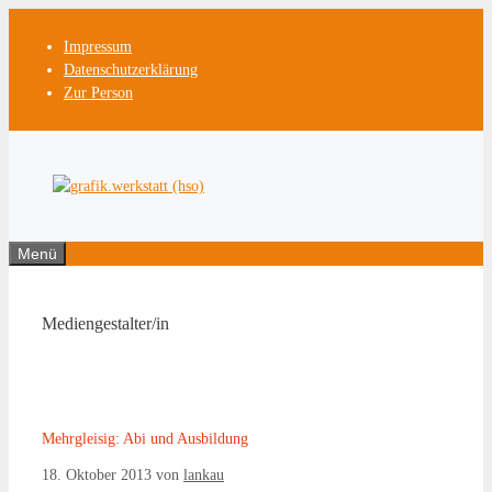
Zum
Inhalt
Impressum
springen
Datenschutzerklärung
Zur Person
Menü
Mediengestalter/in
Mehrgleisig: Abi und Ausbildung
18. Oktober 2013
von
lankau