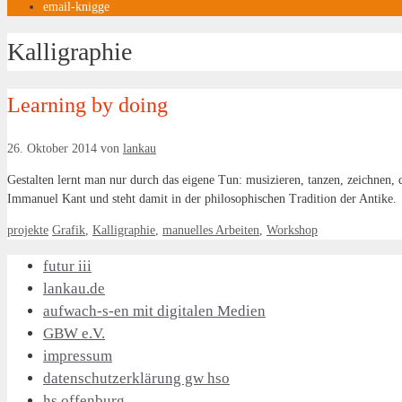
email-knigge
Kalligraphie
Learning by doing
26. Oktober 2014
von
lankau
Gestalten lernt man nur durch das eigene Tun: musizieren, tanzen, zeichnen
Immanuel Kant und steht damit in der philosophischen Tradition der Antike.
Kategorien
Schlagwörter
projekte
Grafik
,
Kalligraphie
,
manuelles Arbeiten
,
Workshop
futur iii
lankau.de
aufwach-s-en mit digitalen Medien
GBW e.V.
impressum
datenschutzerklärung gw hso
hs offenburg