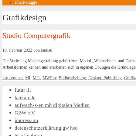
email-knigge
Grafikdesign
Studio Computergrafik
10. Februar 2022
von
lankau
Die Vorlesung Mediengestaltung gehört zum Modul „Wahrnehmen und Darstel
Arbeitsformen kennen und erarbeiten sich in eigenen Übungen die Grundlage
Kategorien
Schlagwörter
hso-seminar
,
MI
,
MI1
,
MWPlus
Bildbearbeitung
,
Desktop Publishing
,
Grafik
futur iii
lankau.de
aufwach-s-en mit digitalen Medien
GBW e.V.
impressum
datenschutzerklärung gw hso
hs offenburg